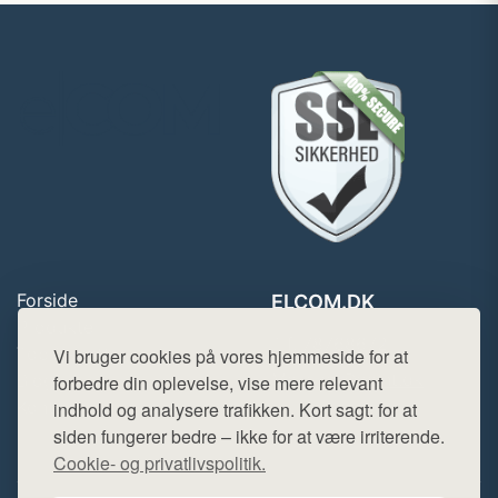
Forside
ELCOM.DK
Produkter
Tlf. 78768672
Top Rabatter
Vi bruger cookies på vores hjemmeside for at
Mail:
hej@want.dk
Blog
forbedre din oplevelse, vise mere relevant
Kontakt
indhold og analysere trafikken. Kort sagt: for at
Cookie- og privatlivspolitik
siden fungerer bedre – ikke for at være irriterende.
Cookie- og privatlivspolitik.