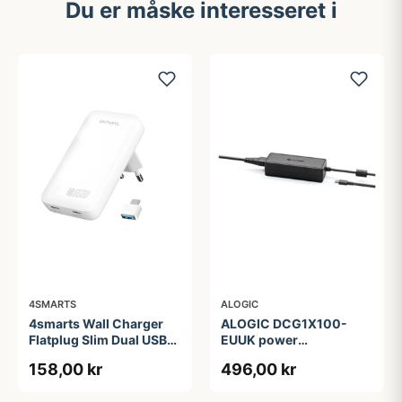
Du er måske interesseret i
4SMARTS
ALOGIC
4smarts Wall Charger
ALOGIC DCG1X100-
Flatplug Slim Dual USB-
EUUK power
C 65W Fast Charge
adapter/inverter
158,00 kr
496,00 kr