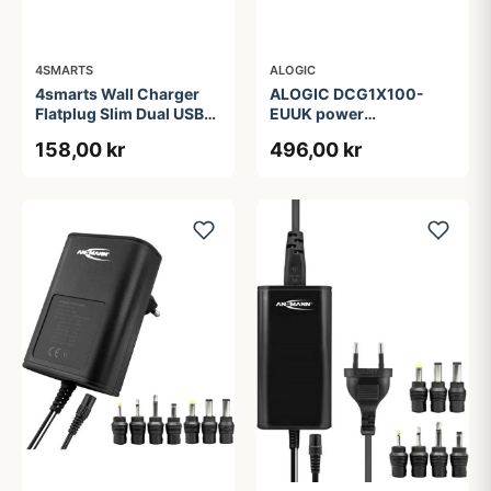
4SMARTS
ALOGIC
4smarts Wall Charger
ALOGIC DCG1X100-
Flatplug Slim Dual USB-
EUUK power
C 65W Fast Charge
adapter/inverter
158,00 kr
496,00 kr