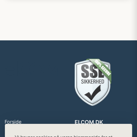
Forside
ELCOM.DK
Produkter
Tlf. 78768672
Top Rabatter