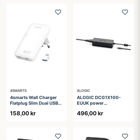
4SMARTS
ALOGIC
4smarts Wall Charger
ALOGIC DCG1X100-
Flatplug Slim Dual USB-
EUUK power
C 65W Fast Charge
adapter/inverter
158,00 kr
496,00 kr