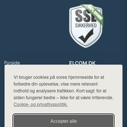
Forside
ELCOM.DK
Produkter
Tlf. 78768672
Top Rabatter
Vi bruger cookies på vores hjemmeside for at
Mail:
hej@want.dk
Blog
forbedre din oplevelse, vise mere relevant
Kontakt
indhold og analysere trafikken. Kort sagt: for at
Cookie- og privatlivspolitik
siden fungerer bedre – ikke for at være irriterende.
Cookie- og privatlivspolitik.
Denne side er en del af want.dk, der udgiver en række
Accepter alle
hjemmesider med præsentation af forskellige produkter fra