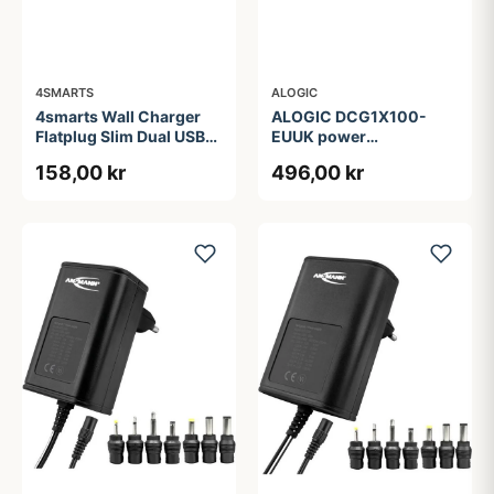
4SMARTS
ALOGIC
4smarts Wall Charger
ALOGIC DCG1X100-
Flatplug Slim Dual USB-
EUUK power
C 65W Fast Charge
adapter/inverter
158,00 kr
496,00 kr