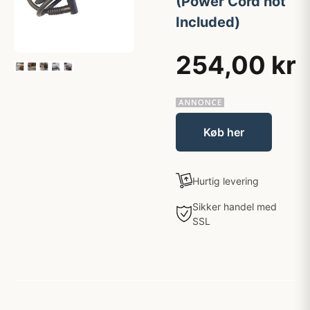
(Power Cord not
Included)
254,00 kr
Køb her
Hurtig levering
Sikker handel med
SSL