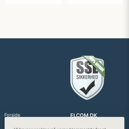
Forside
ELCOM.DK
Produkter
Tlf. 78768672
Top Rabatter