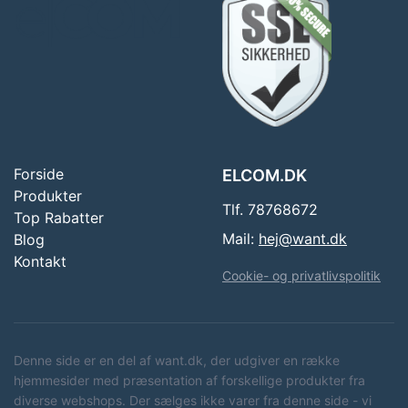
Forside
ELCOM.DK
Produkter
Tlf. 78768672
Top Rabatter
Mail:
hej@want.dk
Blog
Kontakt
Cookie- og privatlivspolitik
Denne side er en del af want.dk, der udgiver en række
hjemmesider med præsentation af forskellige produkter fra
diverse webshops. Der sælges ikke varer fra denne side - vi