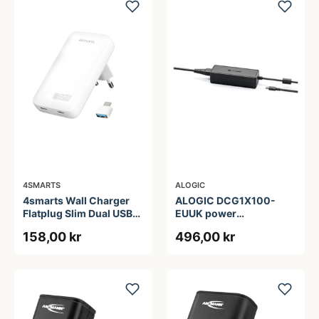
4SMARTS
ALOGIC
4smarts Wall Charger
ALOGIC DCG1X100-
Flatplug Slim Dual USB-
EUUK power
C 65W Fast Charge
adapter/inverter
158,00 kr
496,00 kr