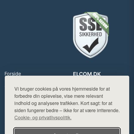
Forside
ELCOM.DK
Produkter
Tlf. 78768672
Top Rabatter
Vi bruger cookies på vores hjemmeside for at
Mail:
hej@want.dk
Blog
forbedre din oplevelse, vise mere relevant
Kontakt
indhold og analysere trafikken. Kort sagt: for at
Cookie- og privatlivspolitik
siden fungerer bedre – ikke for at være irriterende.
Cookie- og privatlivspolitik.