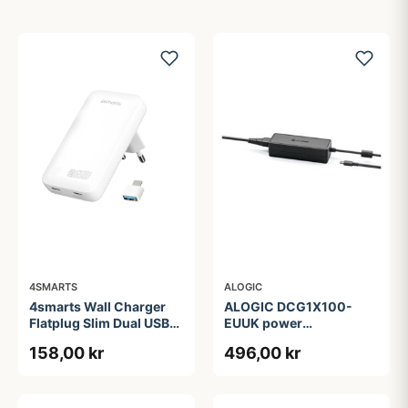
4SMARTS
ALOGIC
4smarts Wall Charger
ALOGIC DCG1X100-
Flatplug Slim Dual USB-
EUUK power
C 65W Fast Charge
adapter/inverter
158,00 kr
496,00 kr