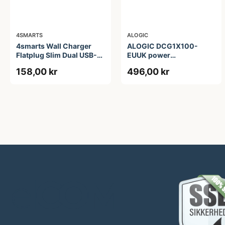
4SMARTS
ALOGIC
4smarts Wall Charger
ALOGIC DCG1X100-
Flatplug Slim Dual USB-C
EUUK power
65W Fast Charge
adapter/inverter
158,00 kr
496,00 kr