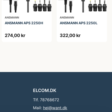
ANSMANN
ANSMANN
ANSMANN APS 2250H
ANSMANN APS 2250L
274,00 kr
322,00 kr
ELCOM.DK
Tlf. 78768672
Mail:
hej@want.dk