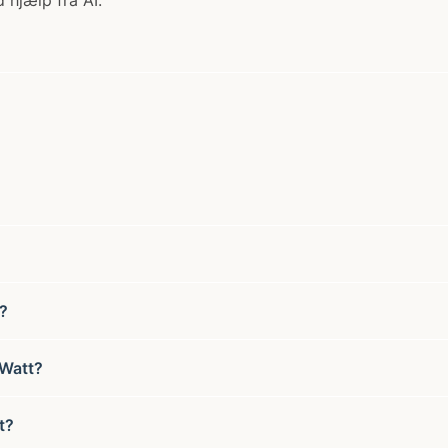
 hjælp fra AI.
?
 Watt?
t?