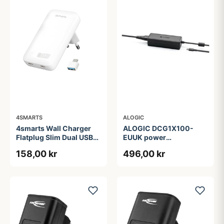
4SMARTS
ALOGIC
4smarts Wall Charger
ALOGIC DCG1X100-
Flatplug Slim Dual USB-
EUUK power
C 65W Fast Charge
adapter/inverter
158,00 kr
496,00 kr