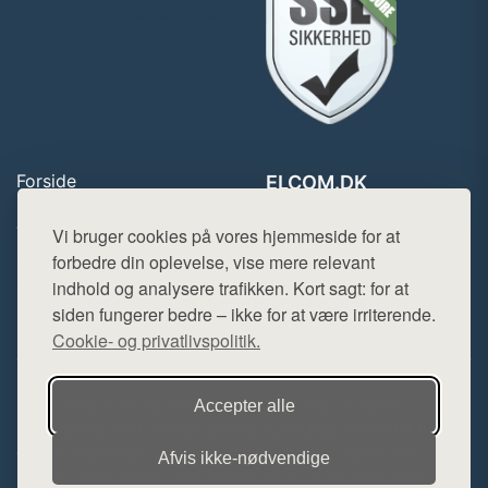
Forside
ELCOM.DK
Produkter
Tlf. 78768672
Top Rabatter
Vi bruger cookies på vores hjemmeside for at
Mail:
hej@want.dk
Blog
forbedre din oplevelse, vise mere relevant
Kontakt
indhold og analysere trafikken. Kort sagt: for at
Cookie- og privatlivspolitik
siden fungerer bedre – ikke for at være irriterende.
Cookie- og privatlivspolitik.
Denne side er en del af want.dk, der udgiver en række
Accepter alle
hjemmesider med præsentation af forskellige produkter fra
diverse webshops. Der sælges ikke varer fra denne side - vi
Afvis ikke‑nødvendige
henviser til de shops, som sælger varen. Vi har heller ikke