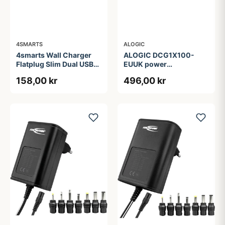
4SMARTS
ALOGIC
4smarts Wall Charger
ALOGIC DCG1X100-
Flatplug Slim Dual USB-
EUUK power
C 65W Fast Charge
adapter/inverter
158,00 kr
496,00 kr