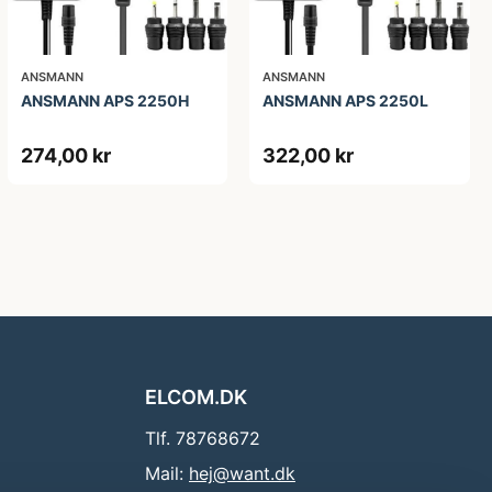
ANSMANN
ANSMANN
ANSMANN APS 2250H
ANSMANN APS 2250L
274,00 kr
322,00 kr
ELCOM.DK
Tlf. 78768672
Mail:
hej@want.dk