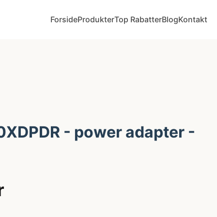
Forside
Produkter
Top Rabatter
Blog
Kontakt
XDPDR - power adapter -
r