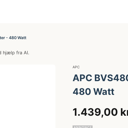
r - 480 Watt
 hjælp fra AI.
APC
APC BVS480
480 Watt
1.439,00 k