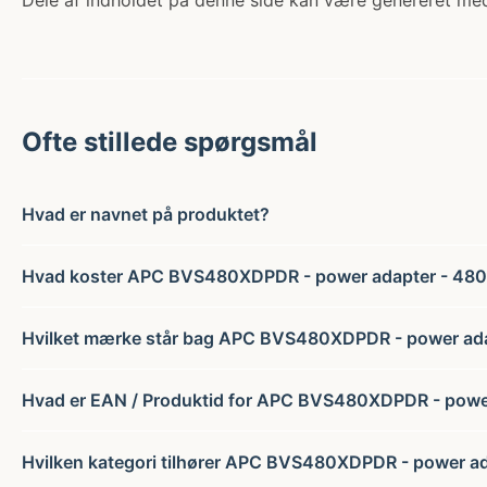
Dele af indholdet på denne side kan være genereret med
Ofte stillede spørgsmål
Hvad er navnet på produktet?
Hvad koster APC BVS480XDPDR - power adapter - 480
Hvilket mærke står bag APC BVS480XDPDR - power ada
Hvad er EAN / Produktid for APC BVS480XDPDR - powe
Hvilken kategori tilhører APC BVS480XDPDR - power ad