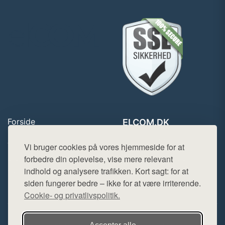
Forside
ELCOM.DK
Produkter
Tlf. 78768672
Top Rabatter
Vi bruger cookies på vores hjemmeside for at
Mail:
hej@want.dk
Blog
forbedre din oplevelse, vise mere relevant
Kontakt
indhold og analysere trafikken. Kort sagt: for at
Cookie- og privatlivspolitik
siden fungerer bedre – ikke for at være irriterende.
Cookie- og privatlivspolitik.
Denne side er en del af want.dk, der udgiver en række