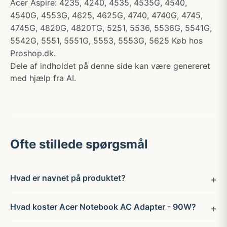
Acer Aspire: 4235, 4240, 4535, 4535G, 4540,
4540G, 4553G, 4625, 4625G, 4740, 4740G, 4745,
4745G, 4820G, 4820TG, 5251, 5536, 5536G, 5541G,
5542G, 5551, 5551G, 5553, 5553G, 5625 Køb hos
Proshop.dk.
Dele af indholdet på denne side kan være genereret
med hjælp fra AI.
Ofte stillede spørgsmål
Hvad er navnet på produktet?
Hvad koster Acer Notebook AC Adapter - 90W?