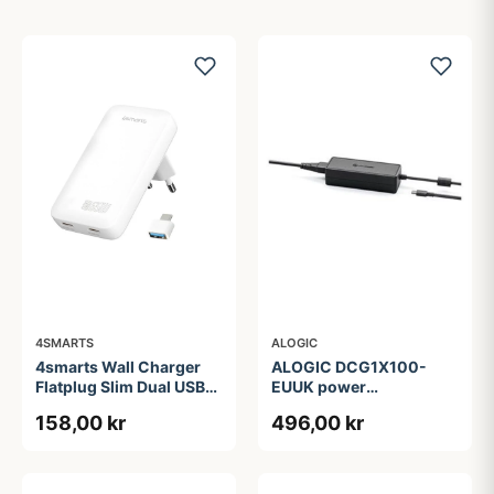
4SMARTS
ALOGIC
4smarts Wall Charger
ALOGIC DCG1X100-
Flatplug Slim Dual USB-
EUUK power
C 65W Fast Charge
adapter/inverter
158,00 kr
496,00 kr