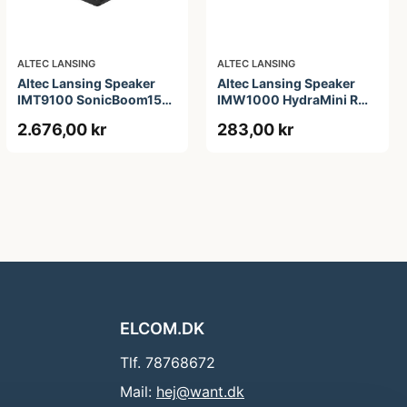
ALTEC LANSING
ALTEC LANSING
Altec Lansing Speaker
Altec Lansing Speaker
IMT9100 SonicBoom150
IMW1000 HydraMini RGB
Partyspeaker Black
Waterproof Black
2.676,00 kr
283,00 kr
ELCOM.DK
Tlf. 78768672
Mail:
hej@want.dk