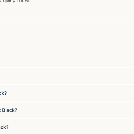
 hjælp fra AI.
ck?
t Black?
ack?