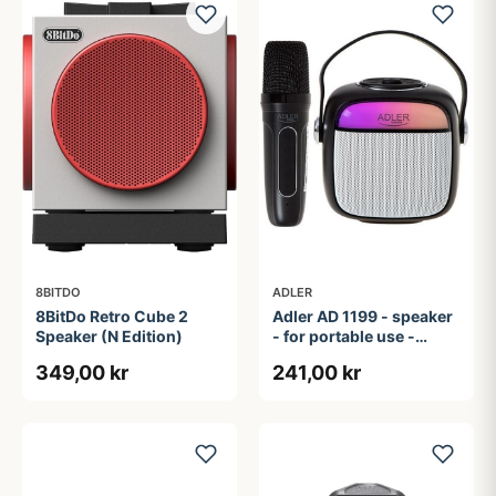
8BITDO
ADLER
8BitDo Retro Cube 2
Adler AD 1199 - speaker
Speaker (N Edition)
- for portable use -
wireless
349,00 kr
241,00 kr