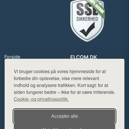
Forside
ELCOM.DK
Produkter
Tlf. 78768672
Top Rabatter
Vi bruger cookies på vores hjemmeside for at
Mail:
hej@want.dk
Blog
forbedre din oplevelse, vise mere relevant
Kontakt
indhold og analysere trafikken. Kort sagt: for at
Cookie- og privatlivspolitik
siden fungerer bedre – ikke for at være irriterende.
Cookie- og privatlivspolitik.
Denne side er en del af want.dk, der udgiver en række
Accepter alle
hjemmesider med præsentation af forskellige produkter fra
diverse webshops. Der sælges ikke varer fra denne side - vi