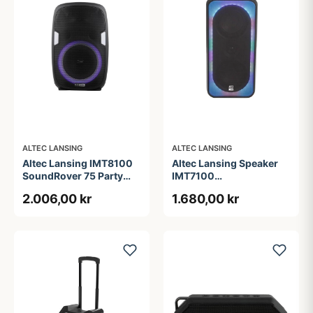
ALTEC LANSING
ALTEC LANSING
Altec Lansing IMT8100
Altec Lansing Speaker
SoundRover 75 Party
IMT7100
Speaker Black
ShockWave200 RGB
2.006,00 kr
1.680,00 kr
IPX4 Black