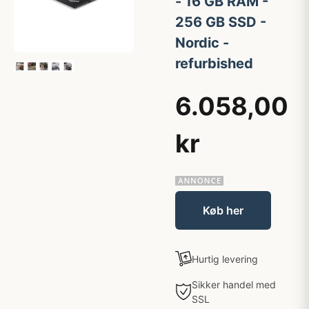
- 16 GB RAM -
256 GB SSD -
Nordic -
refurbished
6.058,00
kr
Køb her
Hurtig levering
Sikker handel med
SSL