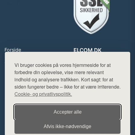
Forside
ELCOM.DK
Produkter
Tlf. 78768672
Top Rabatter
Vi bruger cookies på vores hjemmeside for at
Mail:
hej@want.dk
Blog
forbedre din oplevelse, vise mere relevant
Kontakt
indhold og analysere trafikken. Kort sagt: for at
Cookie- og privatlivspolitik
siden fungerer bedre – ikke for at være irriterende.
Cookie- og privatlivspolitik.
Denne side er en del af want.dk, der udgiver en række
Accepter alle
hjemmesider med præsentation af forskellige produkter fra
diverse webshops. Der sælges ikke varer fra denne side - vi
Afvis ikke‑nødvendige
henviser til de shops, som sælger varen. Vi har heller ikke