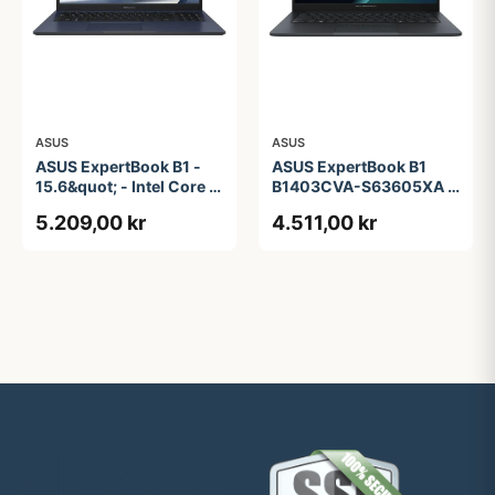
ASUS
ASUS
ASUS ExpertBook B1 -
ASUS ExpertBook B1
15.6&quot; - Intel Core i5
B1403CVA-S63605XA -
- 1335U - 16 GB RAM -
14&quot; - Intel Core i3 -
5.209,00 kr
4.511,00 kr
256 GB SSD
i3-1315U - 8 GB RAM -
256 GB SSD