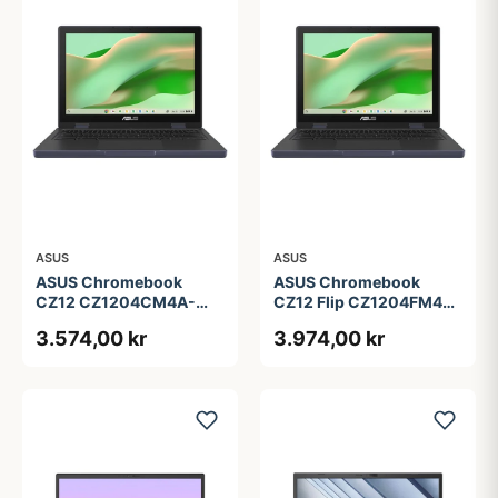
ASUS
ASUS
ASUS Chromebook
ASUS Chromebook
CZ12 CZ1204CM4A-
CZ12 Flip CZ1204FM4A-
R80034 - 12.2&quot; -
R90036 - 12.2&quot; -
3.574,00 kr
3.974,00 kr
MediaTek Kompanio 540
MediaTek Kompanio 540
- 4 GB RAM - 64 GB
- 4 GB RAM - 64 GB
eMMC
eMMC