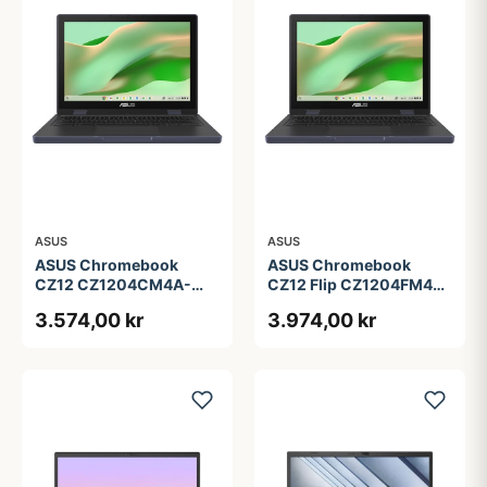
ASUS
ASUS
ASUS Chromebook
ASUS Chromebook
CZ12 CZ1204CM4A-
CZ12 Flip CZ1204FM4A-
R80034 - 12.2&quot; -
R90036 - 12.2&quot; -
3.574,00 kr
3.974,00 kr
MediaTek Kompanio 540
MediaTek Kompanio 540
- 4 GB RAM - 64 GB
- 4 GB RAM - 64 GB
eMMC
eMMC