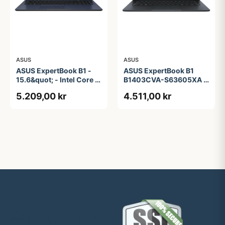
ASUS
ASUS
ASUS ExpertBook B1 -
ASUS ExpertBook B1
15.6&quot; - Intel Core i5
B1403CVA-S63605XA -
- 1335U - 16 GB RAM -
14&quot; - Intel Core i3 -
5.209,00 kr
4.511,00 kr
256 GB SSD
i3-1315U - 8 GB RAM -
256 GB SSD