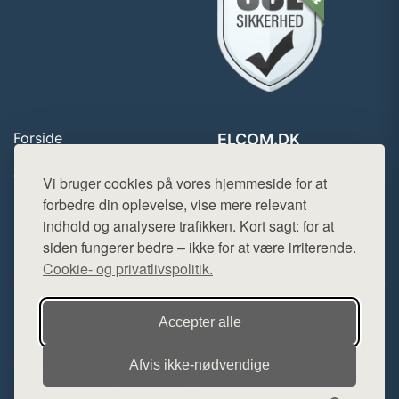
Forside
ELCOM.DK
Produkter
Tlf. 78768672
Top Rabatter
Vi bruger cookies på vores hjemmeside for at
Mail:
hej@want.dk
Blog
forbedre din oplevelse, vise mere relevant
Kontakt
indhold og analysere trafikken. Kort sagt: for at
Cookie- og privatlivspolitik
siden fungerer bedre – ikke for at være irriterende.
Cookie- og privatlivspolitik.
Denne side er en del af want.dk, der udgiver en række
Accepter alle
hjemmesider med præsentation af forskellige produkter fra
diverse webshops. Der sælges ikke varer fra denne side - vi
Afvis ikke‑nødvendige
henviser til de shops, som sælger varen. Vi har heller ikke
varerne på lager.