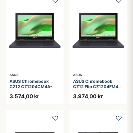
ASUS
ASUS
ASUS Chromebook
ASUS Chromebook
CZ12 CZ1204CM4A-
CZ12 Flip CZ1204FM4A-
R80034 - 12.2&quot; -
R90036 - 12.2&quot; -
3.574,00 kr
3.974,00 kr
MediaTek Kompanio 540
MediaTek Kompanio 540
- 4 GB RAM - 64 GB
- 4 GB RAM - 64 GB
eMMC
eMMC