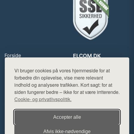
Forside
ELCOM.DK
Produkter
Tlf. 78768672
Top Rabatter
Vi bruger cookies på vores hjemmeside for at
Mail:
hej@want.dk
Blog
forbedre din oplevelse, vise mere relevant
Kontakt
indhold og analysere trafikken. Kort sagt: for at
Cookie- og privatlivspolitik
siden fungerer bedre – ikke for at være irriterende.
Cookie- og privatlivspolitik.
Denne side er en del af want.dk, der udgiver en række
Accepter alle
hjemmesider med præsentation af forskellige produkter fra
diverse webshops. Der sælges ikke varer fra denne side - vi
Afvis ikke‑nødvendige