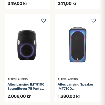
349,00 kr
241,00 kr
ALTEC LANSING
ALTEC LANSING
Altec Lansing IMT8100
Altec Lansing Speaker
SoundRover 75 Party
IMT7100
Speaker Black
ShockWave200 RGB
2.006,00 kr
1.680,00 kr
IPX4 Black