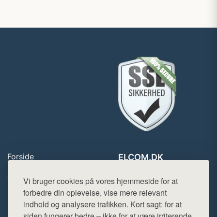
Forside
ELCOM.DK
Produkter
Tlf. 78768672
Top Rabatter
Vi bruger cookies på vores hjemmeside for at
Mail:
hej@want.dk
Blog
forbedre din oplevelse, vise mere relevant
Kontakt
indhold og analysere trafikken. Kort sagt: for at
Cookie- og privatlivspolitik
siden fungerer bedre – ikke for at være irriterende.