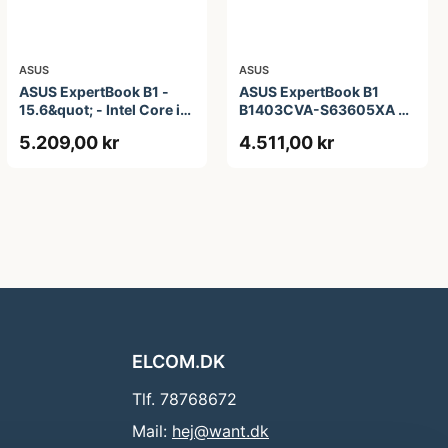
ASUS
ASUS
ASUS ExpertBook B1 -
ASUS ExpertBook B1
15.6&quot; - Intel Core i5
B1403CVA-S63605XA -
- 1335U - 16 GB RAM -
14&quot; - Intel Core i3 -
5.209,00 kr
4.511,00 kr
256 GB SSD
i3-1315U - 8 GB RAM -
256 GB SSD
ELCOM.DK
Tlf. 78768672
Mail:
hej@want.dk