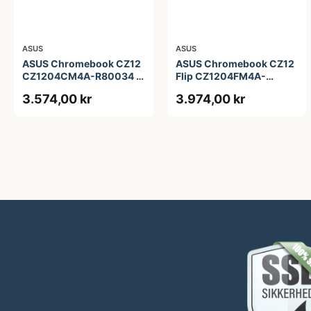
ASUS
ASUS
ASUS Chromebook CZ12
ASUS Chromebook CZ12
CZ1204CM4A-R80034 -
Flip CZ1204FM4A-
12.2&quot; - MediaTek
R90036 - 12.2&quot; -
3.574,00 kr
3.974,00 kr
Kompanio 540 - 4 GB
MediaTek Kompanio 540
RAM - 64 GB eMMC
- 4 GB RAM - 64 GB
eMMC