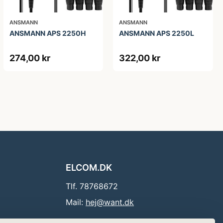
ANSMANN
ANSMANN
ANSMANN APS 2250H
ANSMANN APS 2250L
274,00 kr
322,00 kr
ELCOM.DK
Tlf. 78768672
Mail:
hej@want.dk
Cookie- og privatlivspolitik