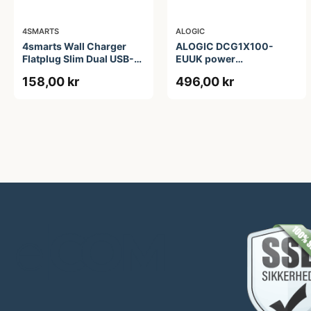
4SMARTS
ALOGIC
4smarts Wall Charger
ALOGIC DCG1X100-
Flatplug Slim Dual USB-C
EUUK power
65W Fast Charge
adapter/inverter
158,00 kr
496,00 kr