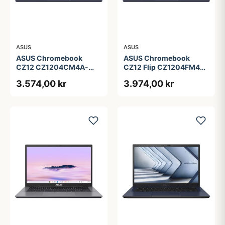
ASUS
ASUS
ASUS Chromebook
ASUS Chromebook
CZ12 CZ1204CM4A-
CZ12 Flip CZ1204FM4A-
R80034 - 12.2&quot; -
R90036 - 12.2&quot; -
3.574,00 kr
3.974,00 kr
MediaTek Kompanio 540
MediaTek Kompanio 540
- 4 GB RAM - 64 GB
- 4 GB RAM - 64 GB
eMMC
eMMC