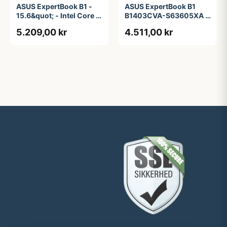
ASUS ExpertBook B1 -
ASUS ExpertBook B1
15.6&quot; - Intel Core i5
B1403CVA-S63605XA -
- 1335U - 16 GB RAM -
14&quot; - Intel Core i3 -
5.209,00 kr
4.511,00 kr
256 GB SSD
i3-1315U - 8 GB RAM -
256 GB SSD