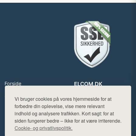
Forside
ELCOM.DK
Produkter
Tlf. 78768672
Top Rabatter
Vi bruger cookies på vores hjemmeside for at
Mail:
hej@want.dk
Blog
forbedre din oplevelse, vise mere relevant
Kontakt
indhold og analysere trafikken. Kort sagt: for at
Cookie- og privatlivspolitik
siden fungerer bedre – ikke for at være irriterende.
Cookie- og privatlivspolitik.