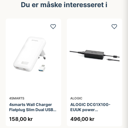
Du er måske interesseret i
4SMARTS
ALOGIC
4smarts Wall Charger
ALOGIC DCG1X100-
Flatplug Slim Dual USB-
EUUK power
C 65W Fast Charge
adapter/inverter
158,00 kr
496,00 kr