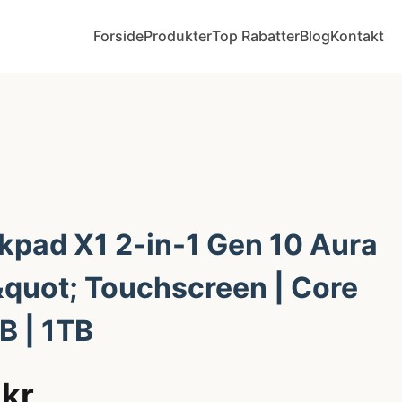
Forside
Produkter
Top Rabatter
Blog
Kontakt
kpad X1 2-in-1 Gen 10 Aura
&quot; Touchscreen | Core
B | 1TB
kr