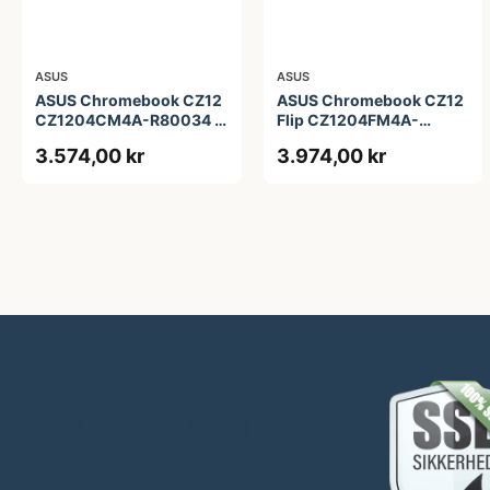
ASUS
ASUS
ASUS Chromebook CZ12
ASUS Chromebook CZ12
CZ1204CM4A-R80034 -
Flip CZ1204FM4A-
12.2&quot; - MediaTek
R90036 - 12.2&quot; -
3.574,00 kr
3.974,00 kr
Kompanio 540 - 4 GB
MediaTek Kompanio 540
RAM - 64 GB eMMC
- 4 GB RAM - 64 GB
eMMC