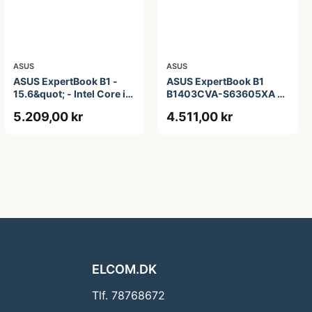
ASUS
ASUS
ASUS ExpertBook B1 -
ASUS ExpertBook B1
15.6&quot; - Intel Core i5
B1403CVA-S63605XA -
- 1335U - 16 GB RAM -
14&quot; - Intel Core i3 -
5.209,00 kr
4.511,00 kr
256 GB SSD
i3-1315U - 8 GB RAM -
256 GB SSD
ELCOM.DK
Tlf. 78768672