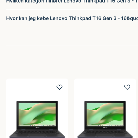
Hvilken kategori tilhører Lenovo Thinkpad T16 Gen 3 - 1
Hvor kan jeg købe Lenovo Thinkpad T16 Gen 3 - 16&quot