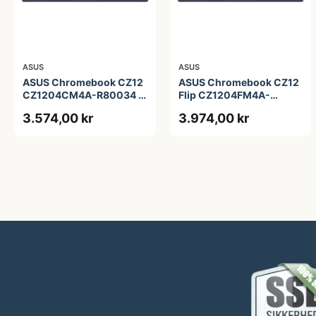
ASUS
ASUS
ASUS Chromebook CZ12
ASUS Chromebook CZ12
CZ1204CM4A-R80034 -
Flip CZ1204FM4A-
12.2&quot; - MediaTek
R90036 - 12.2&quot; -
3.574,00 kr
3.974,00 kr
Kompanio 540 - 4 GB
MediaTek Kompanio 540
RAM - 64 GB eMMC
- 4 GB RAM - 64 GB
eMMC