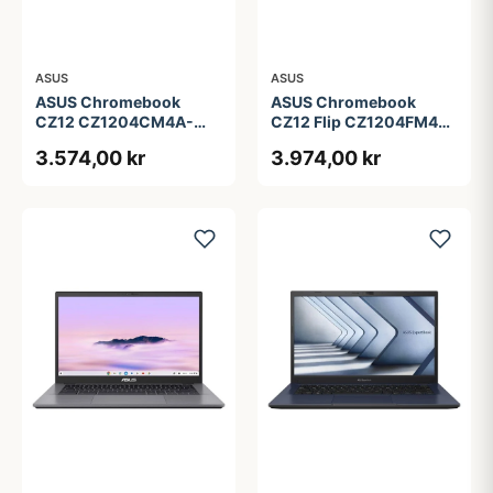
ASUS
ASUS
ASUS Chromebook
ASUS Chromebook
CZ12 CZ1204CM4A-
CZ12 Flip CZ1204FM4A-
R80034 - 12.2&quot; -
R90036 - 12.2&quot; -
3.574,00 kr
3.974,00 kr
MediaTek Kompanio 540
MediaTek Kompanio 540
- 4 GB RAM - 64 GB
- 4 GB RAM - 64 GB
eMMC
eMMC