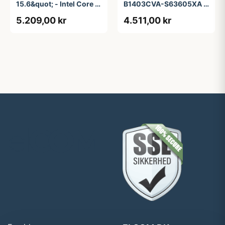
15.6&quot; - Intel Core i5
B1403CVA-S63605XA -
- 1335U - 16 GB RAM -
14&quot; - Intel Core i3 -
5.209,00 kr
4.511,00 kr
256 GB SSD
i3-1315U - 8 GB RAM -
256 GB SSD