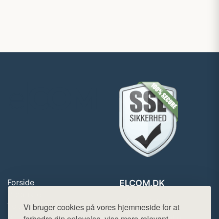
Forside
ELCOM.DK
Produkter
Tlf. 78768672
Top Rabatter
Vi bruger cookies på vores hjemmeside for at
Mail:
hej@want.dk
Blog
forbedre din oplevelse, vise mere relevant