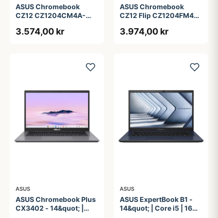
ASUS Chromebook
ASUS Chromebook
CZ12 CZ1204CM4A-
CZ12 Flip CZ1204FM4A-
R80034 - 12.2&quot; -
R90036 - 12.2&quot; -
3.574,00 kr
3.974,00 kr
MediaTek Kompanio 540
MediaTek Kompanio 540
- 4 GB RAM - 64 GB
- 4 GB RAM - 64 GB
eMMC
eMMC
ASUS
ASUS
ASUS Chromebook Plus
ASUS ExpertBook B1 -
CX3402 - 14&quot; |
14&quot; | Core i5 | 16GB
Core i3 | 8GB | 128GB
| 256GB