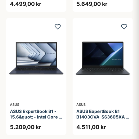
4.499,00 kr
5.649,00 kr
ASUS
ASUS
ASUS ExpertBook B1 -
ASUS ExpertBook B1
15.6&quot; - Intel Core i5
B1403CVA-S63605XA -
- 1335U - 16 GB RAM -
14&quot; - Intel Core i3 -
5.209,00 kr
4.511,00 kr
256 GB SSD
i3-1315U - 8 GB RAM -
256 GB SSD