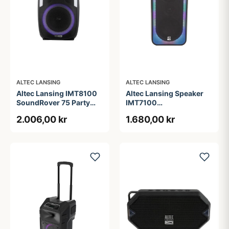
ALTEC LANSING
ALTEC LANSING
Altec Lansing IMT8100
Altec Lansing Speaker
SoundRover 75 Party
IMT7100
Speaker Black
ShockWave200 RGB
2.006,00 kr
1.680,00 kr
IPX4 Black