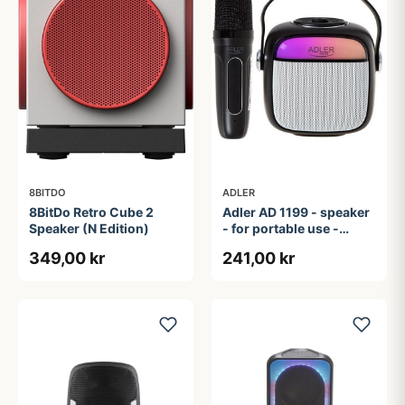
8BITDO
ADLER
8BitDo Retro Cube 2
Adler AD 1199 - speaker
Speaker (N Edition)
- for portable use -
wireless
349,00 kr
241,00 kr