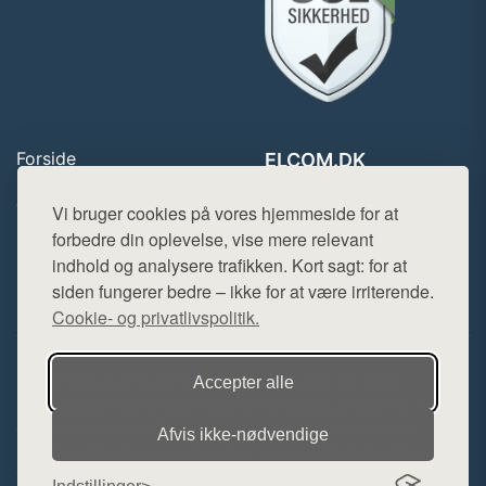
Forside
ELCOM.DK
Produkter
Tlf. 78768672
Top Rabatter
Vi bruger cookies på vores hjemmeside for at
Mail:
hej@want.dk
Blog
forbedre din oplevelse, vise mere relevant
Kontakt
indhold og analysere trafikken. Kort sagt: for at
Cookie- og privatlivspolitik
siden fungerer bedre – ikke for at være irriterende.
Cookie- og privatlivspolitik.
Denne side er en del af want.dk, der udgiver en række
Accepter alle
hjemmesider med præsentation af forskellige produkter fra
diverse webshops. Der sælges ikke varer fra denne side - vi
Afvis ikke‑nødvendige
henviser til de shops, som sælger varen. Vi har heller ikke
varerne på lager.