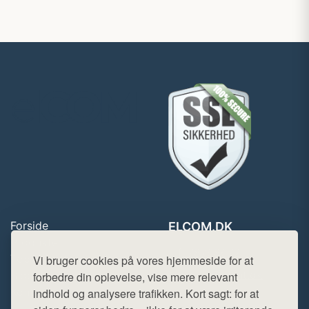
Forside
ELCOM.DK
Produkter
Tlf. 78768672
Top Rabatter
Vi bruger cookies på vores hjemmeside for at
Mail:
hej@want.dk
Blog
forbedre din oplevelse, vise mere relevant
Kontakt
indhold og analysere trafikken. Kort sagt: for at
Cookie- og privatlivspolitik