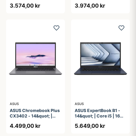
R80034 - 12.2&quot; -
R90036 - 12.2&quot; -
3.574,00 kr
3.974,00 kr
MediaTek Kompanio 540
MediaTek Kompanio 540
- 4 GB RAM - 64 GB
- 4 GB RAM - 64 GB
eMMC
eMMC
ASUS
ASUS
ASUS Chromebook Plus
ASUS ExpertBook B1 -
CX3402 - 14&quot; |
14&quot; | Core i5 | 16GB
Core i3 | 8GB | 128GB
| 256GB
4.499,00 kr
5.649,00 kr