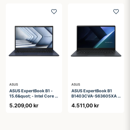
ASUS
ASUS
ASUS ExpertBook B1 -
ASUS ExpertBook B1
15.6&quot; - Intel Core i5
B1403CVA-S63605XA -
- 1335U - 16 GB RAM -
14&quot; - Intel Core i3 -
5.209,00 kr
4.511,00 kr
256 GB SSD
i3-1315U - 8 GB RAM -
256 GB SSD