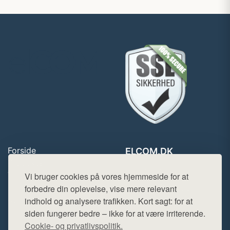
Forside
ELCOM.DK
Produkter
Tlf. 78768672
Top Rabatter
Vi bruger cookies på vores hjemmeside for at
Mail:
hej@want.dk
Blog
forbedre din oplevelse, vise mere relevant
Kontakt
indhold og analysere trafikken. Kort sagt: for at
Cookie- og privatlivspolitik
siden fungerer bedre – ikke for at være irriterende.
Cookie- og privatlivspolitik.