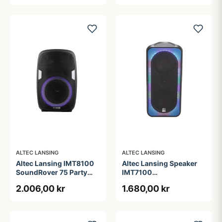
ALTEC LANSING
ALTEC LANSING
Altec Lansing IMT8100
Altec Lansing Speaker
SoundRover 75 Party
IMT7100
Speaker Black
ShockWave200 RGB
2.006,00 kr
1.680,00 kr
IPX4 Black