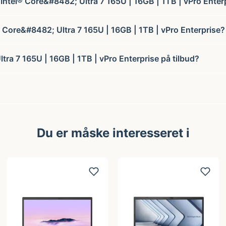
| Intel® Core&#8482; Ultra 7 165U | 16GB | 1TB | vPro Enter
® Core&#8482; Ultra 7 165U | 16GB | 1TB | vPro Enterprise?
tra 7 165U | 16GB | 1TB | vPro Enterprise på tilbud?
Du er måske interesseret i