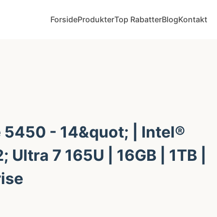
Forside
Produkter
Top Rabatter
Blog
Kontakt
e 5450 - 14&quot; | Intel®
Ultra 7 165U | 16GB | 1TB |
ise