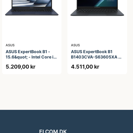
ASUS
ASUS
ASUS ExpertBook B1 -
ASUS ExpertBook B1
15.6&quot; - Intel Core i5
B1403CVA-S63605XA -
- 1335U - 16 GB RAM -
14&quot; - Intel Core i3 -
5.209,00 kr
4.511,00 kr
256 GB SSD
i3-1315U - 8 GB RAM -
256 GB SSD
ELCOM.DK