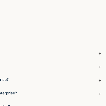
rise?
nterprise?