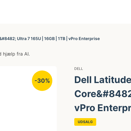
e&#8482; Ultra 7 165U | 16GB | 1TB | vPro Enterprise
 hjælp fra AI.
DELL
Dell Latitud
-30%
Core&#8482; 
vPro Enterpr
UDSALG