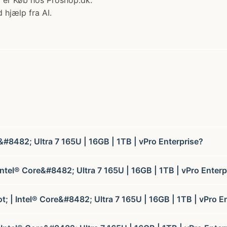
 er Køb hos Proshop.dk.
 hjælp fra AI.
&#8482; Ultra 7 165U | 16GB | 1TB | vPro Enterprise?
Intel® Core&#8482; Ultra 7 165U | 16GB | 1TB | vPro Enterp
t; | Intel® Core&#8482; Ultra 7 165U | 16GB | 1TB | vPro E