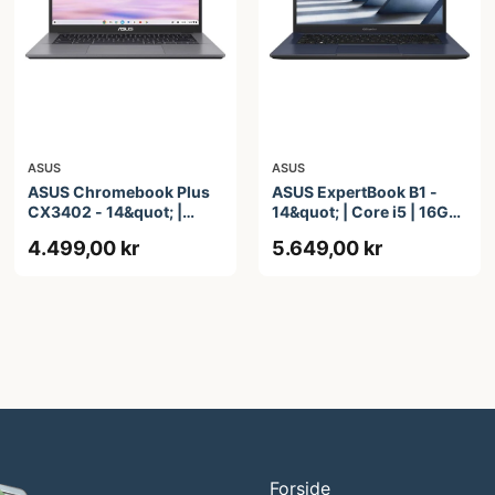
ASUS
ASUS
ASUS Chromebook Plus
ASUS ExpertBook B1 -
CX3402 - 14&quot; |
14&quot; | Core i5 | 16GB
Core i3 | 8GB | 128GB
| 256GB
4.499,00 kr
5.649,00 kr
Forside