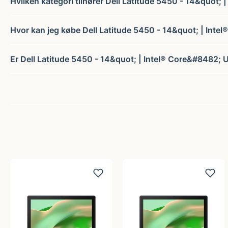
Hvilken kategori tilhører Dell Latitude 5450 - 14&quot; 
Hvor kan jeg købe Dell Latitude 5450 - 14&quot; | Intel
Er Dell Latitude 5450 - 14&quot; | Intel® Core&#8482; Ul