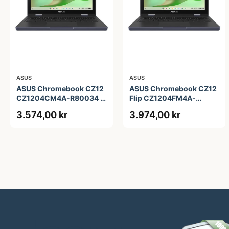
ASUS
ASUS
ASUS Chromebook CZ12
ASUS Chromebook CZ12
CZ1204CM4A-R80034 -
Flip CZ1204FM4A-
12.2&quot; - MediaTek
R90036 - 12.2&quot; -
3.574,00 kr
3.974,00 kr
Kompanio 540 - 4 GB
MediaTek Kompanio 540
RAM - 64 GB eMMC
- 4 GB RAM - 64 GB
eMMC