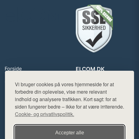
Forside
ELCOM.DK
Produkter
Tlf. 78768672
Top Rabatter
Vi bruger cookies på vores hjemmeside for at
Mail:
hej@want.dk
Blog
forbedre din oplevelse, vise mere relevant
Kontakt
indhold og analysere trafikken. Kort sagt: for at
Cookie- og privatlivspolitik
siden fungerer bedre – ikke for at være irriterende.
Cookie- og privatlivspolitik.
Denne side er en del af want.dk, der udgiver en række
Accepter alle
hjemmesider med præsentation af forskellige produkter fra