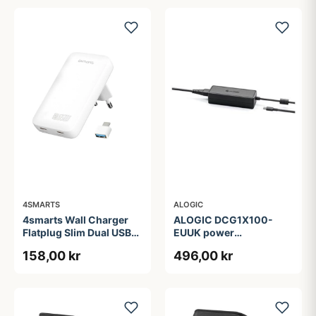
4SMARTS
ALOGIC
4smarts Wall Charger
ALOGIC DCG1X100-
Flatplug Slim Dual USB-
EUUK power
C 65W Fast Charge
adapter/inverter
158,00 kr
496,00 kr