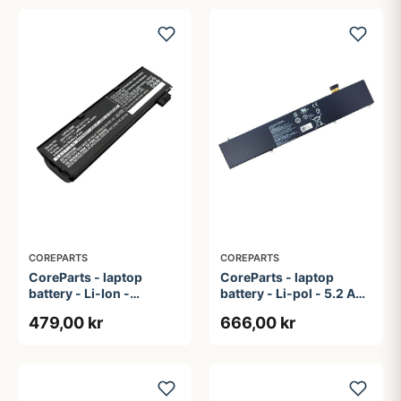
COREPARTS
COREPARTS
CoreParts - laptop
CoreParts - laptop
battery - Li-Ion -
battery - Li-pol - 5.2 Ah -
4400 mAh - 48.8 Wh
80 Wh
479,00 kr
666,00 kr