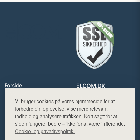
Forside
ELCOM.DK
Produkter
Tlf. 78768672
Top Rabatter
Vi bruger cookies på vores hjemmeside for at
Mail:
hej@want.dk
Blog
forbedre din oplevelse, vise mere relevant
Kontakt
indhold og analysere trafikken. Kort sagt: for at
Cookie- og privatlivspolitik
siden fungerer bedre – ikke for at være irriterende.
Cookie- og privatlivspolitik.