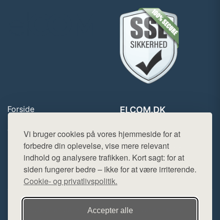
Forside
ELCOM.DK
Produkter
Tlf. 78768672
Top Rabatter
Vi bruger cookies på vores hjemmeside for at
Mail:
hej@want.dk
Blog
forbedre din oplevelse, vise mere relevant
Kontakt
indhold og analysere trafikken. Kort sagt: for at
Cookie- og privatlivspolitik
siden fungerer bedre – ikke for at være irriterende.
Cookie- og privatlivspolitik.
Denne side er en del af want.dk, der udgiver en række
Accepter alle