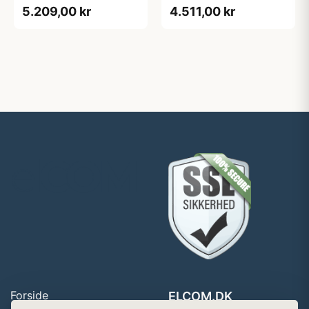
- 1335U - 16 GB RAM -
14&quot; - Intel Core i3 -
5.209,00 kr
4.511,00 kr
256 GB SSD
i3-1315U - 8 GB RAM -
256 GB SSD
Forside
ELCOM.DK