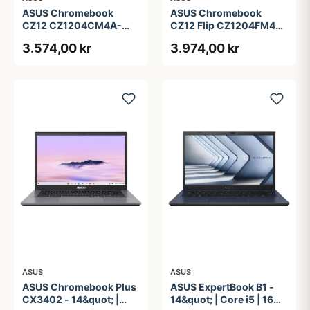
ASUS Chromebook
ASUS Chromebook
CZ12 CZ1204CM4A-
CZ12 Flip CZ1204FM4A-
R80034 - 12.2&quot; -
R90036 - 12.2&quot; -
3.574,00 kr
3.974,00 kr
MediaTek Kompanio 540
MediaTek Kompanio 540
- 4 GB RAM - 64 GB
- 4 GB RAM - 64 GB
eMMC
eMMC
ASUS
ASUS
ASUS Chromebook Plus
ASUS ExpertBook B1 -
CX3402 - 14&quot; |
14&quot; | Core i5 | 16GB