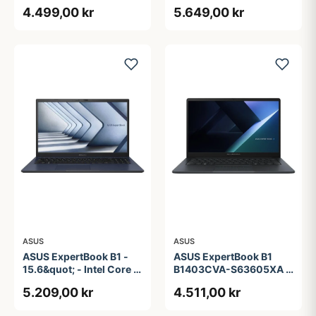
Core i3 | 8GB | 128GB
| 256GB
4.499,00 kr
5.649,00 kr
ASUS
ASUS
ASUS ExpertBook B1 -
ASUS ExpertBook B1
15.6&quot; - Intel Core i5
B1403CVA-S63605XA -
- 1335U - 16 GB RAM -
14&quot; - Intel Core i3 -
5.209,00 kr
4.511,00 kr
256 GB SSD
i3-1315U - 8 GB RAM -
256 GB SSD