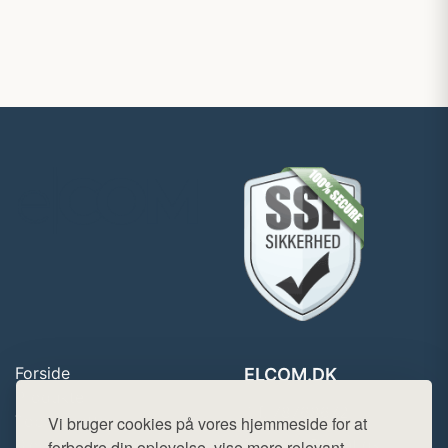
Forside
ELCOM.DK
Produkter
Tlf. 78768672
Top Rabatter
Vi bruger cookies på vores hjemmeside for at
Mail:
hej@want.dk
Blog
forbedre din oplevelse, vise mere relevant