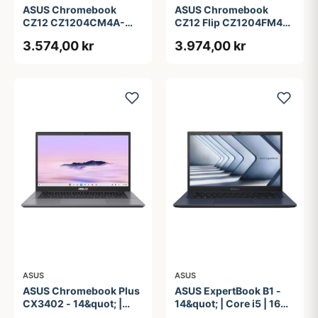
ASUS Chromebook
ASUS Chromebook
CZ12 CZ1204CM4A-
CZ12 Flip CZ1204FM4A-
R80034 - 12.2&quot; -
R90036 - 12.2&quot; -
3.574,00 kr
3.974,00 kr
MediaTek Kompanio 540
MediaTek Kompanio 540
- 4 GB RAM - 64 GB
- 4 GB RAM - 64 GB
eMMC
eMMC
ASUS
ASUS
ASUS Chromebook Plus
ASUS ExpertBook B1 -
CX3402 - 14&quot; |
14&quot; | Core i5 | 16GB
Core i3 | 8GB | 128GB
| 256GB