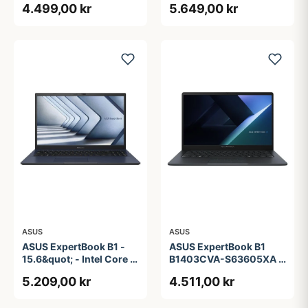
4.499,00 kr
5.649,00 kr
ASUS
ASUS
ASUS ExpertBook B1 -
ASUS ExpertBook B1
15.6&quot; - Intel Core i5
B1403CVA-S63605XA -
- 1335U - 16 GB RAM -
14&quot; - Intel Core i3 -
5.209,00 kr
4.511,00 kr
256 GB SSD
i3-1315U - 8 GB RAM -
256 GB SSD